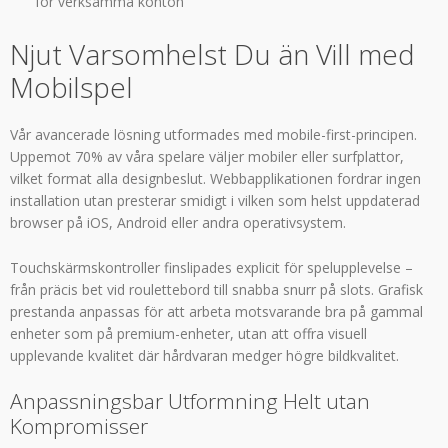
för verksamma konton
Njut Varsomhelst Du än Vill med
Mobilspel
Vår avancerade lösning utformades med mobile-first-principen.
Uppemot 70% av våra spelare väljer mobiler eller surfplattor,
vilket format alla designbeslut. Webbapplikationen fordrar ingen
installation utan presterar smidigt i vilken som helst uppdaterad
browser på iOS, Android eller andra operativsystem.
Touchskärmskontroller finslipades explicit för spelupplevelse –
från präcis bet vid roulettebord till snabba snurr på slots. Grafisk
prestanda anpassas för att arbeta motsvarande bra på gammal
enheter som på premium-enheter, utan att offra visuell
upplevande kvalitet där hårdvaran medger högre bildkvalitet.
Anpassningsbar Utformning Helt utan
Kompromisser