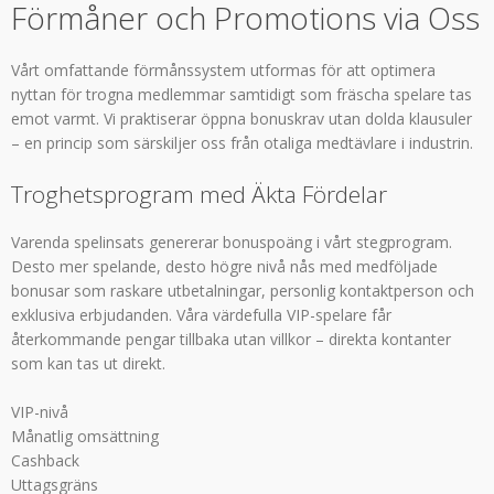
Förmåner och Promotions via Oss
Vårt omfattande förmånssystem utformas för att optimera
nyttan för trogna medlemmar samtidigt som fräscha spelare tas
emot varmt. Vi praktiserar öppna bonuskrav utan dolda klausuler
– en princip som särskiljer oss från otaliga medtävlare i industrin.
Troghetsprogram med Äkta Fördelar
Varenda spelinsats genererar bonuspoäng i vårt stegprogram.
Desto mer spelande, desto högre nivå nås med medföljade
bonusar som raskare utbetalningar, personlig kontaktperson och
exklusiva erbjudanden. Våra värdefulla VIP-spelare får
återkommande pengar tillbaka utan villkor – direkta kontanter
som kan tas ut direkt.
VIP-nivå
Månatlig omsättning
Cashback
Uttagsgräns