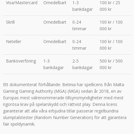
Visa/Mastercard
Omedelbart
1-3
100 kr / 25
bankdagar
000 kr
Skrill
Omedelbart
0-24
100 kr / 100
timmar
000 kr
Neteller
Omedelbart
0-24
100 kr / 100
timmar
000 kr
Banköverföring
1-3
2-5
500 kr / 500
bankdagar
bankdagar
000 kr
Ett dokumenterat förhållande: Betinia har spellicens från Malta
Gaming Gaming Authority (MGA) (MGA) sedan år 2018, en av
Europas mest välrenommerade tillsynsmyndigheter med mest
rigorösa krav på spelarskydd och rättvist play. Denna licens
garanterar att alla våra erbjudna titlar passerar regelbundna
slumptalstester (Random Number Generation) för att garantera
fair speldynamik.