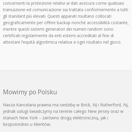
concernenti la protezione relativi ai dati assicura come qualsiasi
transazione ed comunicazione sia trattata conformemente a tutti
gli standard più elevati. Questi apparati risultano collocati
geograficamente per offrire backup nonché accessibilità costante,
mentre questi sistemi generatori dei numeri random sono
certificati regolarmente da enti esterni accreditati al fine di
attestare l’equità algoritmica relativa a ogni risultato nel gioco.
Mowimy po Polsku
Nasza Kancelaria prawna ma siedzibę w Brick, NJ i Rutherford, NJ,
jednak usługi świadczymy na terenie całego New Jersey oraz w
stanach New York – zarówno drogą elektroniczną, jak i
bezpośrednio u Klientów.