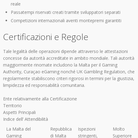
reale
Passatempi riservati creati tramite sviluppatori separati
Competizioni internazionali aventi montepremi garantiti
Certificazioni e Regole
Tale legalità delle operazioni dipende attraverso le attestazioni
concesse da autorità accreditate in ambito mondiale. Tali autorità
maggiormente rinomate includono la Malta per il Gaming
Authority, Curaçao eGaming nonché UK Gambling Regulation, che
regolarmente stabiliscono criteri rigorosi in termini per la giustizia,
limpidezza ed responsabilità comunitaria.
Ente relativamente alla Certificazione
Territorio
Aspetti Principali
Indice dell’ Attendibilità
La Malta del
Repubblica
Ispezioni
Molto
Gaming
di Malta
stringenti,
Superiore