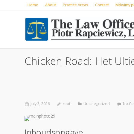
Home
About
Practice Areas
Contact
Mówimy p
Chicken Road: Het Ulti
July 3, 2026
root
Uncategorized
No C
Inhoudsopgave