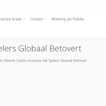
ractice Areas
Contact
Mówimy po Polsku
lers Globaal Betovert
et Ultieme Casino Avontuur dat Spelers Globaal Betovert