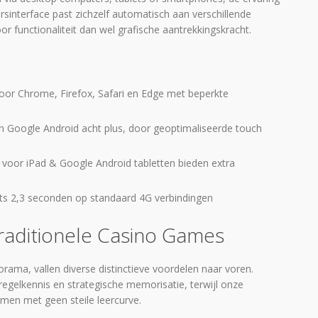
rsinterface past zichzelf automatisch aan verschillende
functionaliteit dan wel grafische aantrekkingskracht.
oor Chrome, Firefox, Safari en Edge met beperkte
n Google Android acht plus, door geoptimaliseerde touch
 voor iPad & Google Android tabletten bieden extra
hts 2,3 seconden op standaard 4G verbindingen
raditionele Casino Games
rama, vallen diverse distinctieve voordelen naar voren.
regelkennis en strategische memorisatie, terwijl onze
emen met geen steile leercurve.