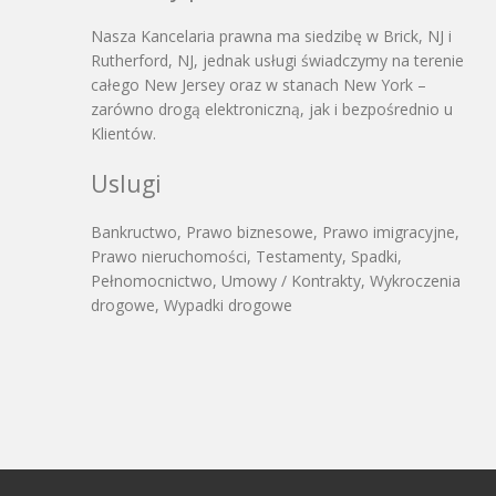
Nasza Kancelaria prawna ma siedzibę w Brick, NJ i
Rutherford, NJ, jednak usługi świadczymy na terenie
całego New Jersey oraz w stanach New York –
zarówno drogą elektroniczną, jak i bezpośrednio u
Klientów.
Uslugi
Bankructwo, Prawo biznesowe, Prawo imigracyjne,
Prawo nieruchomości, Testamenty, Spadki,
Pełnomocnictwo, Umowy / Kontrakty, Wykroczenia
drogowe, Wypadki drogowe