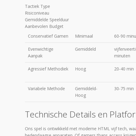
Tactiek Type
Risiconiveau
Gemiddelde Speelduur
Aanbevolen Budget
Conservatief Gamen
Minimaal
60-90 min
Evenwichtige
Gemiddeld
vijfenveerti
Aanpak
minuten
Agressief Methodiek
Hoog
20-40 min
Variabele Methode
Gemiddeld-
30-75 min
Hoog
Technische Details en Platfo
Ons spel is ontwikkeld met moderne HTML vijf tech, waa
hedendaagse apparaten. Of gamers thans access krijgen