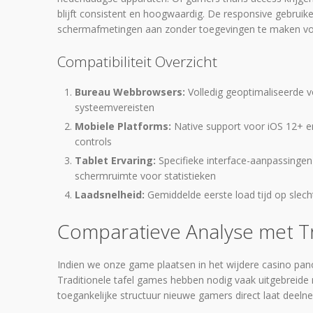
blijft consistent en hoogwaardig. De responsive gebruike
schermafmetingen aan zonder toegevingen te maken voor 
Compatibiliteit Overzicht
Bureau Webbrowsers:
Volledig geoptimaliseerde v
systeemvereisten
Mobiele Platforms:
Native support voor iOS 12+ e
controls
Tablet Ervaring:
Specifieke interface-aanpassingen
schermruimte voor statistieken
Laadsnelheid:
Gemiddelde eerste load tijd op slec
Comparatieve Analyse met T
Indien we onze game plaatsen in het wijdere casino pano
Traditionele tafel games hebben nodig vaak uitgebreide 
toegankelijke structuur nieuwe gamers direct laat deeln