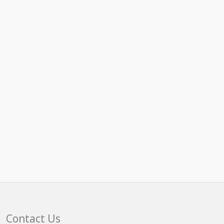
Contact Us