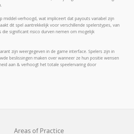
.
 middel-verhoogd, wat impliceert dat payouts variabel zijn
kt dit spel aantrekkelijk voor verschillende spelerstypes, van
s die significant risico durven nemen om mogelijk
arant zijn weergegeven in de game interface. Spelers zijn in
bouwde beslissingen maken over wanneer ze hun positie wensen
heid aan & verhoogt het totale speelervaring door
Areas of Practice