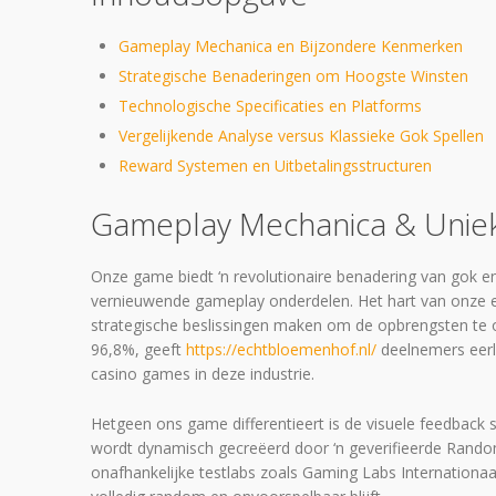
Gameplay Mechanica en Bijzondere Kenmerken
Strategische Benaderingen om Hoogste Winsten
Technologische Specificaties en Platforms
Vergelijkende Analyse versus Klassieke Gok Spellen
Reward Systemen en Uitbetalingsstructuren
Gameplay Mechanica & Unie
Onze game biedt ‘n revolutionaire benadering van gok e
vernieuwende gameplay onderdelen. Het hart van onze e
strategische beslissingen maken om de opbrengsten te o
96,8%, geeft
https://echtbloemenhof.nl/
deelnemers eerl
casino games in deze industrie.
Hetgeen ons game differentieert is de visuele feedback 
wordt dynamisch gecreëerd door ‘n geverifieerde Rand
onafhankelijke testlabs zoals Gaming Labs Internationaal