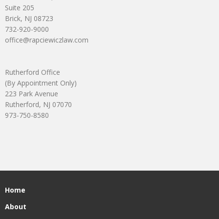
Suite 205
Brick, NJ 08723
732-920-9000
office@rapciewiczlaw.com
Rutherford Office
(By Appointment Only)
223 Park Avenue
Rutherford, NJ 07070
973-750-8580
Home
About