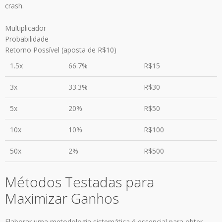
crash.
Multiplicador
Probabilidade
Retorno Possível (aposta de R$10)
1.5x
66.7%
R$15
3x
33.3%
R$30
5x
20%
R$50
10x
10%
R$100
50x
2%
R$500
Métodos Testadas para
Maximizar Ganhos
Elaborar uma metodologia sistemática é essencial para obter