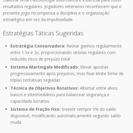
resultados regulares. Jogadores veteranos reconhecem que o
presente jogo recompensa a disciplina e o organização
estratégico em vez da impulsividade.
Estratégias Táticas Sugeridas
Estratégia Conservadora:
Retirar ganhos regularmente
entre 1.5x e 2x, proporcionando vitórias regulares com
reduzido risco de prejuízo total
Sistema Martingale Modificado:
Elevar apostas
progressivamente após prejuízos, mas fixar limite firme de
triplas tentativas seguidas
Técnica de Objetivos Rotativos:
Alternar entre alvos
baixos e intermediários para balancear segurança e
capacidade lucrativo
Sistema de Fração Fixo:
Investir sempre 5% do saldo
disponível, modificando automaticamente segundo saldo
muda