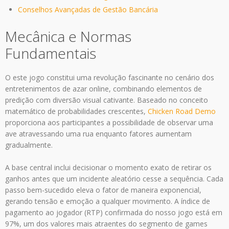
Conselhos Avançadas de Gestão Bancária
Mecânica e Normas
Fundamentais
O este jogo constitui uma revolução fascinante no cenário dos
entretenimentos de azar online, combinando elementos de
predição com diversão visual cativante. Baseado no conceito
matemático de probabilidades crescentes,
Chicken Road Demo
proporciona aos participantes a possibilidade de observar uma
ave atravessando uma rua enquanto fatores aumentam
gradualmente.
A base central inclui decisionar o momento exato de retirar os
ganhos antes que um incidente aleatório cesse a sequência. Cada
passo bem-sucedido eleva o fator de maneira exponencial,
gerando tensão e emoção a qualquer movimento. A índice de
pagamento ao jogador (RTP) confirmada do nosso jogo está em
97%, um dos valores mais atraentes do segmento de games