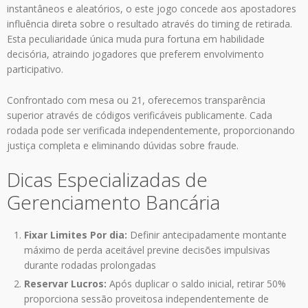
instantâneos e aleatórios, o este jogo concede aos apostadores
influência direta sobre o resultado através do timing de retirada.
Esta peculiaridade única muda pura fortuna em habilidade
decisória, atraindo jogadores que preferem envolvimento
participativo.
Confrontado com mesa ou 21, oferecemos transparência
superior através de códigos verificáveis publicamente. Cada
rodada pode ser verificada independentemente, proporcionando
justiça completa e eliminando dúvidas sobre fraude.
Dicas Especializadas de
Gerenciamento Bancária
Fixar Limites Por dia:
Definir antecipadamente montante
máximo de perda aceitável previne decisões impulsivas
durante rodadas prolongadas
Reservar Lucros:
Após duplicar o saldo inicial, retirar 50%
proporciona sessão proveitosa independentemente de