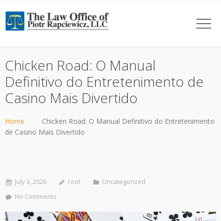
Chicken Road: O Manual
Definitivo do Entretenimento de
Casino Mais Divertido
Home
Chicken Road: O Manual Definitivo do Entretenimento
de Casino Mais Divertido
July 3, 2026
root
Uncategorized
No Comments