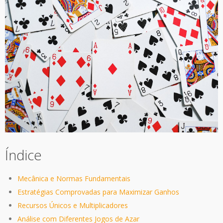
Índice
Mecânica e Normas Fundamentais
Estratégias Comprovadas para Maximizar Ganhos
Recursos Únicos e Multiplicadores
Análise com Diferentes Jogos de Azar