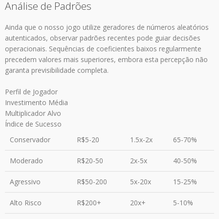
Análise de Padrões
Ainda que o nosso jogo utilize geradores de números aleatórios
autenticados, observar padrões recentes pode guiar decisões
operacionais. Sequências de coeficientes baixos regularmente
precedem valores mais superiores, embora esta percepção não
garanta previsibilidade completa.
Perfil de Jogador
Investimento Média
Multiplicador Alvo
Índice de Sucesso
Conservador
R$5-20
1.5x-2x
65-70%
Moderado
R$20-50
2x-5x
40-50%
Agressivo
R$50-200
5x-20x
15-25%
Alto Risco
R$200+
20x+
5-10%