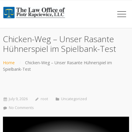
Chicken-Weg – Unser Rasante
Hühnerspiel im Spielbank-Test
Home
Chicken-Weg – Unser Rasante Hühnerspiel im
Spielbank-Test
July 9, 2026
root
Uncategorized
No Comments