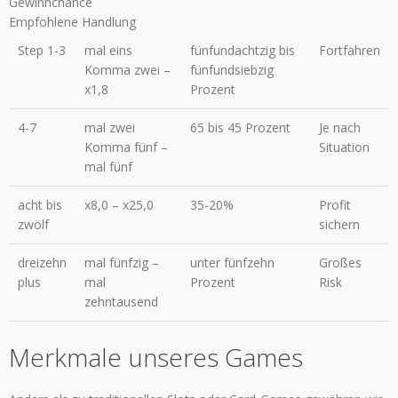
Gewinnchance
Empfohlene Handlung
Step 1-3
mal eins
fünfundachtzig bis
Fortfahren
Komma zwei –
fünfundsiebzig
x1,8
Prozent
4-7
mal zwei
65 bis 45 Prozent
Je nach
Komma fünf –
Situation
mal fünf
acht bis
x8,0 – x25,0
35-20%
Profit
zwölf
sichern
dreizehn
mal fünfzig –
unter fünfzehn
Großes
plus
mal
Prozent
Risk
zehntausend
Merkmale unseres Games