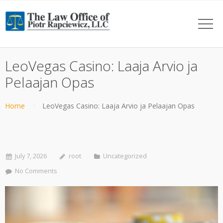
LeoVegas Casino: Laaja Arvio ja
Pelaajan Opas
Home
LeoVegas Casino: Laaja Arvio ja Pelaajan Opas
July 7, 2026
root
Uncategorized
No Comments