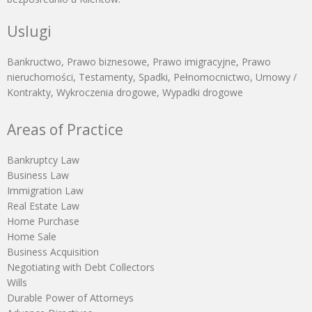
Uslugi
Bankructwo, Prawo biznesowe, Prawo imigracyjne, Prawo
nieruchomości, Testamenty, Spadki, Pełnomocnictwo, Umowy /
Kontrakty, Wykroczenia drogowe, Wypadki drogowe
Areas of Practice
Bankruptcy Law
Business Law
Immigration Law
Real Estate Law
Home Purchase
Home Sale
Business Acquisition
Negotiating with Debt Collectors
Wills
Durable Power of Attorneys