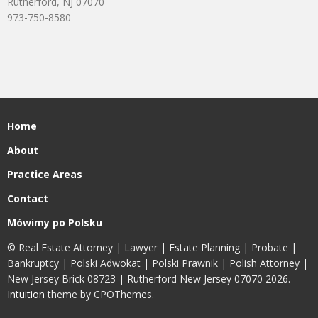
Rutherford, NJ 07070
973-750-8580
Home
About
Practice Areas
Contact
Mówimy po Polsku
© Real Estate Attorney | Lawyer | Estate Planning | Probate |
Bankruptcy | Polski Adwokat | Polski Prawnik | Polish Attorney |
New Jersey Brick 08723 | Rutherford New Jersey 07070 2026.
Intuition
theme by CPOThemes.