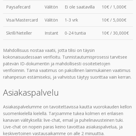
Paysafecard
Välitön
Ei ole saatavilla
10€ / 1,000€
Visa/Mastercard
Välitön
1-3 vrk
10€ / 5,000€
Skrill/Neteller
Instant
0-24 tuntia
10€ / 30,000€
Mahdollisuus nostaa vaatii, jotta tilisi on täysin
kokonaisuudessaan verifioitu. Tunnistautumisprosessi tarvitsee
pätevän ID-dokumentin ja mahdollisesti osoitetietojen
verifioinnin. Tämä vaatimus on pakollinen lainmukainen vaatimus
rahanpesun estämiseksi, ja vahvistus täytyy suorittaa vain kerran.
Asiakaspalvelu
Asiakaspalvelumme on tavoitettavissa kautta vuorokauden kellon
suomenkielellä kielellä. Tarjoamme tukea kolmen eri erilaisen
kanavan välityksellä: live-chat, email ja puhelinavusteinen tuki.
Live-chat on nopein paras keino tavoittaa asiakaspalvelua, ja
keskivertoinen vastausaikamme on alle 2 minuuttia.