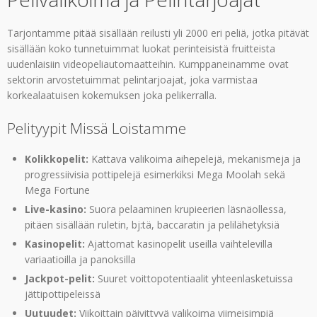
Tarjontamme pitää sisällään reilusti yli 2000 eri peliä, jotka pitävät
sisällään koko tunnetuimmat luokat perinteisistä fruitteista
uudenlaisiin videopeliautomaatteihin. Kumppaneinamme ovat
sektorin arvostetuimmat pelintarjoajat, joka varmistaa
korkealaatuisen kokemuksen joka pelikerralla.
Pelityypit Missä Loistamme
Kolikkopelit:
Kattava valikoima aihepelejä, mekanismeja ja
progressiivisia pottipelejä esimerkiksi Mega Moolah sekä
Mega Fortune
Live-kasino:
Suora pelaaminen krupieerien läsnäollessa,
pitäen sisällään ruletin, bj:tä, baccaratin ja pelilähetyksiä
Kasinopelit:
Ajattomat kasinopelit useilla vaihtelevilla
variaatioilla ja panoksilla
Jackpot-pelit:
Suuret voittopotentiaalit yhteenlasketuissa
jättipottipeleissä
Uutuudet:
Viikoittain päivittyvä valikoima viimeisimpiä