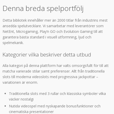
Denna breda spelportfölj
Detta bibliotek innehåller mer än 2000 titlar från industrins mest
ansedda spelutvecklare. Vi samarbetar med leverantörer som
NetEnt, Microgaming, Play’n GO och Evolution Gaming till att
garantera bästa standard i visuell utformning, ljud och
spelmekanik.
Kategorier vilka beskriver detta utbud
Alla kategori på denna plattform har valts omsorgsfullt för till att
matcha varierade stilar samt preferenser. Allt från traditionella
slots till moderna videoslots med progressiva jackpottar –
variationen är enorm.
Traditionella slots med 3 rullar och klassiska symboler vilka
väcker nostalgi
Nutida videospel med nyskapande bonusfunktioner och
cinematiska presentationer