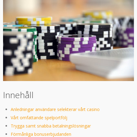
Innehåll
Anledningar användare selekterar vårt casino
Vårt omfattande spelportfölj
Trygga samt snabba betalningslösningar
Förmånliga bonuserbjudanden