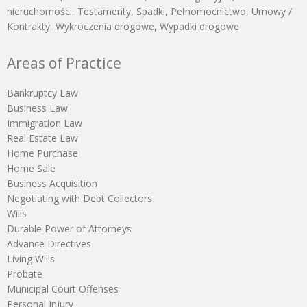
nieruchomości, Testamenty, Spadki, Pełnomocnictwo, Umowy /
Kontrakty, Wykroczenia drogowe, Wypadki drogowe
Areas of Practice
Bankruptcy Law
Business Law
Immigration Law
Real Estate Law
Home Purchase
Home Sale
Business Acquisition
Negotiating with Debt Collectors
Wills
Durable Power of Attorneys
Advance Directives
Living Wills
Probate
Municipal Court Offenses
Personal Injury