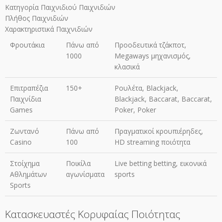
Κατηγορία Παιχνιδιού Παιχνιδιών
Πλήθος Παιχνιδιών
Χαρακτηριστικά Παιχνιδιών
Φρουτάκια
Πάνω από
Προοδευτικά τζάκποτ,
1000
Megaways μηχανισμός,
κλασικά
Επιτραπέζια
150+
Ρουλέτα, Blackjack,
Παιχνίδια
Blackjack, Baccarat, Baccarat,
Games
Poker, Poker
Ζωντανό
Πάνω από
Πραγματικοί κρουπιέρηδες,
Casino
100
HD streaming ποιότητα
Στοίχημα
Ποικίλα
Live betting betting, εικονικά
Αθλημάτων
αγωνίσματα
sports
Sports
Κατασκευαστές Κορυφαίας Ποιότητας