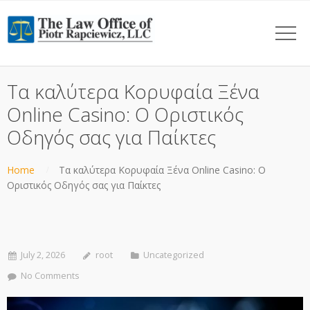
Τα καλύτερα Κορυφαία Ξένα
Online Casino: Ο Οριστικός
Οδηγός σας για Παίκτες
Home
Τα καλύτερα Κορυφαία Ξένα Online Casino: Ο
Οριστικός Οδηγός σας για Παίκτες
July 2, 2026
root
Uncategorized
No Comments